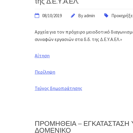
της Δ.Ε.Υ.Α.ΕΛ.
08/10/2019
By
admin
Προκηρήξει
Αρχεία για τον πρόχειρο μειοδοτικό διαγωνισ
συναφών εργασιών στα δ.δ. της Δ.Ε.Υ.Α.ΕΛ.»
Αίτηση
Περίληψη
Τεύχος δημοπράτησης
ΠΡΟΜΗΘΕΙΑ – ΕΓΚΑΤΑΣΤΑΣΗ Υ
ΔΟΜΕΝΙΚΟ